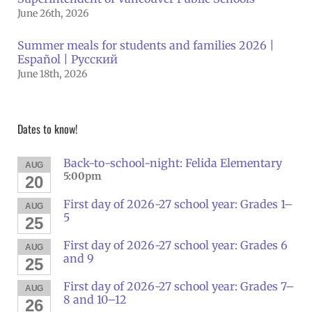
June 26th, 2026
Summer meals for students and families 2026 |
Español | Русский
June 18th, 2026
Dates to know!
Back-to-school-night: Felida Elementary
AUG
5:00pm
20
First day of 2026-27 school year: Grades 1–
AUG
5
25
First day of 2026-27 school year: Grades 6
AUG
and 9
25
First day of 2026-27 school year: Grades 7–
AUG
8 and 10–12
26