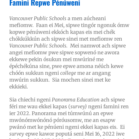
Famini Repwe Pénúweni
Vancouver Public Schools
a men aúcheani
mefiomw. Faan ei Mei, sipwe tingór ngonuk ómw
kopwe pénúweni ekkóch kapas eis mei chék
chókkúkkún ach sipwe sinei met mefiomw ren
Vancouver Public Schools.
Mei namwot ach sipwe
angei mefiomw pwe sipwe sopwenó ne awora
ekkewe pekin ósukun mei mwúriné me
épéchékúna sine, pwe epwe amona néúch kewe
chóón sukkun ngeni
college
me ar angang
mwúrin sukkun. Sia mochen sinei met ke
ekkieki.
Sia chiechi ngeni
Panorama Education
ach sipwe
féri me wau ekkei kapas (
survey)
ngeni famini ren
ier 2022. Panorama
mei túmwúnú an epwe
mwónómwónónó póróusomw, me an esapw
pwánó met ke pénúeni ngeni ekkei kapas eis. Ei
survey
epwe kawor poputá seni Mei 16, 2022 iwe