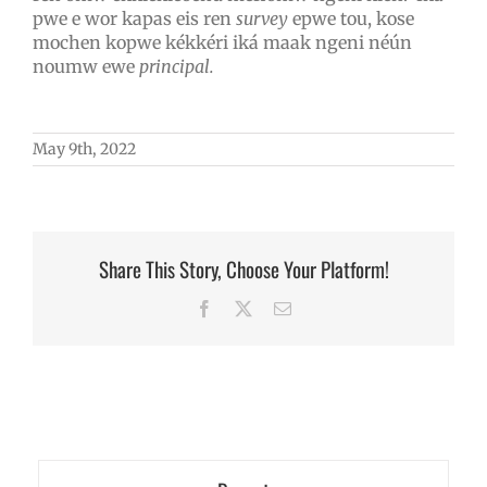
pwe e wor kapas eis ren
survey
epwe tou,
kose
mochen kopwe kékkéri iká maak ngeni néún
noumw ewe
principal.
May 9th, 2022
Share This Story, Choose Your Platform!
Facebook
X
Email