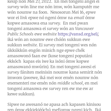
kesip nón Mei 27, 2022. En mei tongeni angei ei
survey
wón line me nón imw, wón kamputér me
wón noumw na foon. Nesosorun Mei 16, epwe
wor ei
link
epwe nó ngeni ómw na
email
ómw
kopwe amasowa ena
survey.
En mei pwan
tongeni amasowa ei
survey
wón an
Vancouver
Public Schools
ewe
website
https://vansd.org/sel/
,
iká wón an noumw ewe chóón sukkun ewe
sukkun
website.
Ei
survey
mei tongeni wes nón
úkkúkkún engón minich nge epwe chék
amasowonó faan ew (kose tongeni poputáni
ekkóch kapas eis iwe ka isóni ómw kopwe
amasowanó mwúrin). En mei tongeni awesi ei
survey
fániten meinisin noumw kana semirit nón
imwom (awewe, iká mei wor emén noumw nón
enementeri me emén nón
middle school
, en mei
tongeni amasowa ew
survey
ren ew me ew ar
kewe sukkun).
Sipwe ne awesanó ne apasa ach kapasen kinisou
ren ómw ekkiekiéóchú mefiomw ngeni kich. Iká