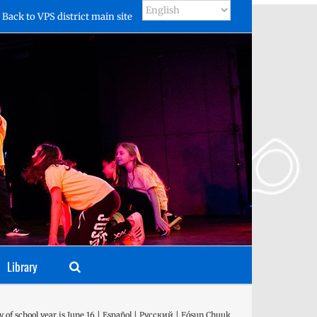
Back to VPS district main site
Library
y of school year is June 16 | Español | Русский | Fósun Chuuk