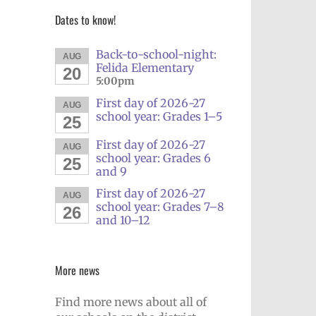
Dates to know!
Back-to-school-night:
AUG
Felida Elementary
20
5:00pm
First day of 2026-27
AUG
school year: Grades 1–5
25
First day of 2026-27
AUG
school year: Grades 6
25
and 9
First day of 2026-27
AUG
school year: Grades 7–8
26
and 10–12
More news
Find more news about all of