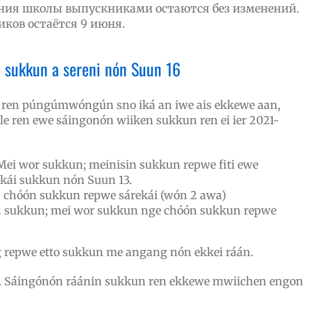
ания школы выпускниками остаются без изменений.
ков остаётся 9 июня.
 sukkun a sereni nón Suun 16
1, ren púngúmwóngún sno iká an iwe ais ekkewe aan,
e ren ewe sáingonón wiiken sukkun ren ei ier 2021-
 Mei wor sukkun; meinisin sukkun repwe fiti ewe
ekái sukkun nón Suun 13.
 chóón sukkun repwe sárekái (wón 2 awa)
 sukkun; mei wor sukkun nge chóón sukkun repwe
repwe etto sukkun me angang nón ekkei ráán.
. Sáingónón ráánin sukkun ren ekkewe mwiichen engon