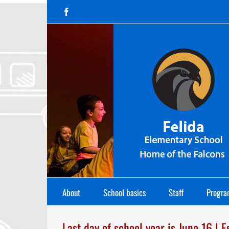
Skip
Facebook
to
content
About
School basics
Staff
Progra
Last day of school year is June 16 | 