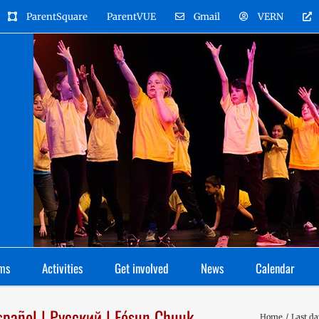
ParentSquare
ParentVUE
Gmail
VERN
ms
Activities
Get involved
News
Calendar
Español | Русский | Fósun Chuuk
Home
Last da