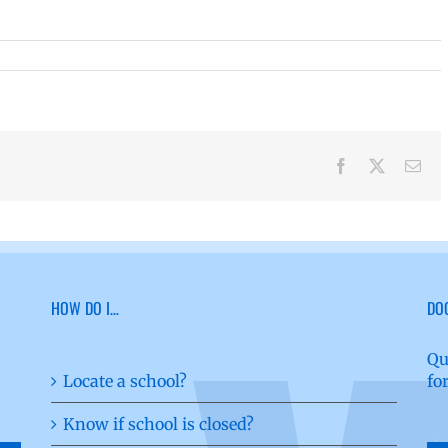
Facebook
X
Ema
HOW DO I…
DO
Qu
Locate a school?
fo
Know if school is closed?