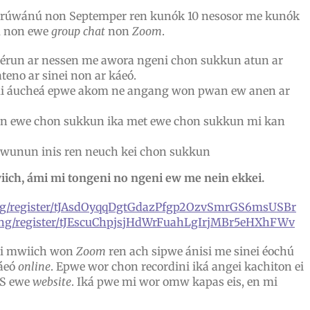
 Érúwánú non Septemper ren kunók 10 nesosor me kunók
m non ewe
group chat
non
Zoom
.
féérun ar nessen me awora ngeni chon sukkun atun ar
teno ar sinei non ar káeó.
mi áucheá epwe akom ne angang won pwan ew anen ar
ewe chon sukkun ika met ewe chon sukkun mi kan
nun inis ren neuch kei chon sukkun
ich, ámi mi tongeni no ngeni ew me nein ekkei.
ing/register/tJAsdOyqqDgtGdazPfgp2OzvSmrGS6msUSBr
ting/register/tJEscuChpjsjHdWrFuahLgIrjMBr5eHXhFWv
 ei mwiich won
Zoom
ren ach sipwe ánisi me sinei éochú
káeó
online
. Epwe wor chon recordini iká angei kachiton ei
PS ewe
website
. Iká pwe mi wor omw kapas eis, en mi