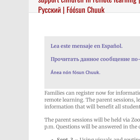
Русский | Fóósun Chuuk
Lea este mensaje en Español.
Прочитать данное сообщение по
Ánea nón fósun Chuuk.
Families can register now for informati
remote learning. The parent sessions, led
information that will benefit all student
The parent sessions will be held via Z
p.m. Questions will be answered in the 
Sept. 3
– Using visuals and routine