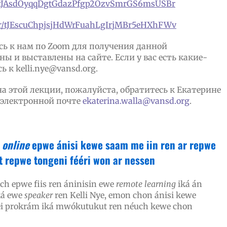
ter/tJAsdOyqqDgtGdazPfgp2OzvSmrGS6msUSBr
ster/tJEscuChpjsjHdWrFuahLgIrjMBr5eHXhFWv
сь к нам по Zoom для получения данной
ы и выставлены на сайте. Если у вас есть какие-
 к kelli.nye@vansd.org.
а этой лекции, пожалуйста, обратитесь к Екатерине
о электронной почте
ekaterina.walla@vansd.org
.
ó
online
epwe ánisi kewe saam me iin ren ar repwe
 repwe tongeni fééri won ar nessen
ch epwe fiis ren áninisin ewe
remote
learning
iká án
ká ewe
speaker
ren Kelli Nye, emon chon ánisi kewe
 ei prokrám iká mwókutukut ren néuch kewe chon