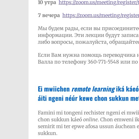
10 утра
https://zoom.us/meeting/regis
7 вечера
https://zoom.us/meeting/regi
Мы будем рады, если вы присоедините
информации. Эти лекции будут записан
либо вопросы, пожалуйста, обращайтесь
Если Вам нужна помощь переводчика н
Валла по телефону 360-771-5548 или п
Ei mwiichen
remote learning
iká káe
áiti ngeni néúr kewe chon sukkun met
Famini mi tongeni rechister ngeni ei mwii
chon sukkun káeó
online
. Chon emweni i
semirit mi ter epwe afosa ussun áuchean
sukkun.