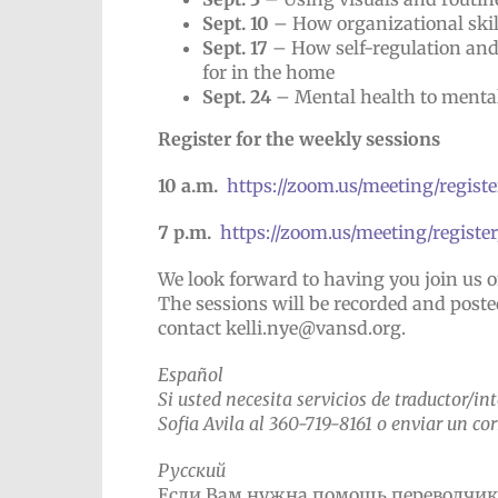
Sept. 10
– How organizational skil
Sept. 17
– How self-regulation and
for in the home
Sept. 24
– Mental health to menta
Register for the weekly sessions
10 a.m.
https://zoom.us/meeting/reg
7 p.m.
https://zoom.us/meeting/regi
We look forward to having you join us 
The sessions will be recorded and poste
contact kelli.nye@vansd.org.
Español
Si usted necesita servicios de traductor/in
Sofia Avila al
360-719-8161
o enviar un cor
Русский
Если Вам нужна помощь переводчика