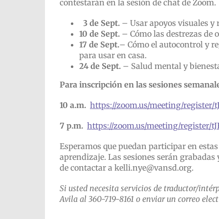
contestarán en la sesión de chat de Zoom.
3 de Sept.
– Usar apoyos visuales y r
10 de Sept.
– Cómo las destrezas de o
17 de Sept.
– Cómo el autocontrol y r
para usar en casa.
24 de Sept.
– Salud mental y bienest
Para inscripción en las sesiones semanal
10 a.m.
https://zoom.us/meeting/regist
7 p.m.
https://zoom.us/meeting/registe
Esperamos que puedan participar en estas
aprendizaje. Las sesiones serán grabadas y
de contactar a kelli.nye@vansd.org.
Si usted necesita servicios de traductor/intér
Avila al
360-719-8161 o enviar un correo elec