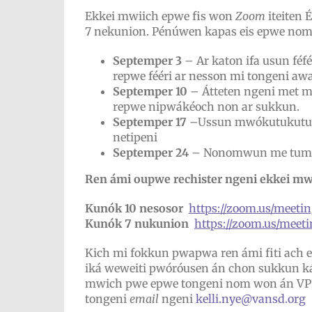
Ekkei mwiich epwe fis won
Zoom
iteiten
7 nekunion. Pénúwen kapas eis epwe no
Septemper 3
– Ar katon ifa usun fé
repwe fééri ar nesson mi tongeni awa
Septemper 10
– Átteten ngeni met 
repwe nipwákéoch non ar sukkun.
Septemper 17
–Ussun mwókutukutun 
netipeni
Septemper 24
– Nonomwun me tumwu
Ren ámi oupwe rechister ngeni ekkei mwi
Kunók 10 nesosor
https://zoom.us/meet
Kunók 7 nukunion
https://zoom.us/mee
Kich mi fokkun pwapwa ren ámi fiti ach
iká weweiti pwóróusen án chon sukkun 
mwich pwe epwe tongeni nom won án V
tongeni
email
ngeni
kelli.nye@vansd.org