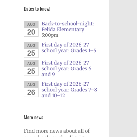
Dates to know!
Back-to-school-night:
AUG
Felida Elementary
20
5:00pm
First day of 2026-27
AUG
school year: Grades 1–5
25
First day of 2026-27
AUG
school year: Grades 6
25
and 9
First day of 2026-27
AUG
school year: Grades 7–8
26
and 10–12
More news
Find more news about all of