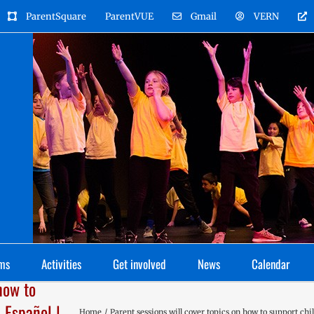
ParentSquare
ParentVUE
Gmail
VERN
ms
Activities
Get involved
News
Calendar
how to
 Español |
Home
Parent sessions will cover topics on how to support c