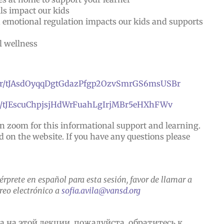
ls impact our kids
 emotional regulation impacts our kids and supports
l wellness
ister/tJAsdOyqqDgtGdazPfgp2OzvSmrGS6msUSBr
ster/tJEscuChpjsjHdWrFuahLgIrjMBr5eHXhFWv
on zoom for this informational support and learning.
d on the website. If you have any questions please
térprete en español para esta sesión, favor de llamar a
reo electrónico a
sofia.avila@vansd.org
 на этой лекции, пожалуйста, обратитесь к