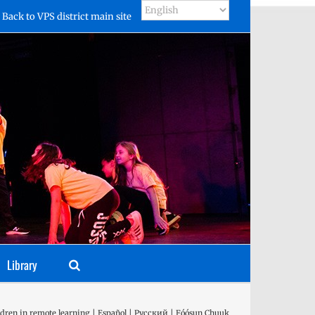
Back to VPS district main site
Library
hildren in remote learning | Español | Русский | Fóósun Chuuk