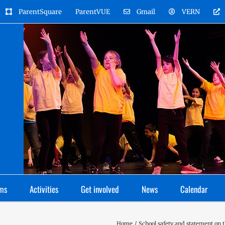
ParentSquare
ParentVUE
Gmail
VERN
ms
Activities
Get involved
News
Calendar
Home
School safety and statement on 