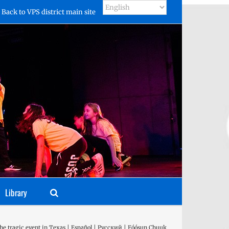
Back to VPS district main site
Library
the tragic event in Texas | Español | Русский | Fóósun Chuuk