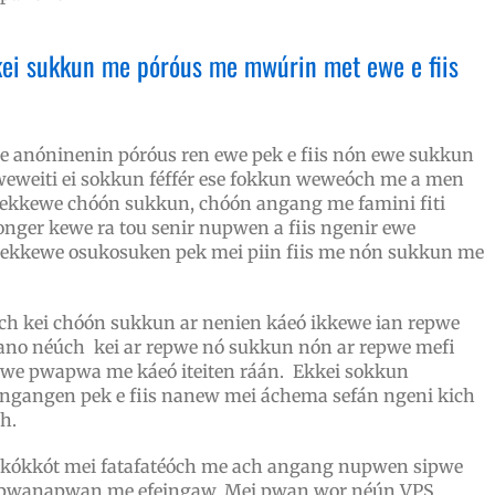
ei sukkun me póróus me mwúrin met ewe e fiis
e anóninenin póróus ren ewe pek e fiis nón ewe sukkun
weweiti ei sokkun féffér ese fokkun weweóch me a men
ti ekkewe chóón sukkun, chóón angang me famini fiti
nger kewe ra tou senir nupwen a fiis ngenir ewe
 ekkewe osukosuken pek mei piin fiis me nón sukkun me
h kei chóón sukkun ar nenien káeó ikkewe ian repwe
nano néúch kei ar repwe nó sukkun nón ar repwe mefi
we pwapwa me káeó iteiten ráán. Ekkei sokkun
ngangen pek e fiis nanew mei áchema sefán ngeni kich
h.
kókkót mei fatafatéóch me ach angang nupwen sipwe
apwanapwan me efeingaw. Mei pwan wor néún VPS