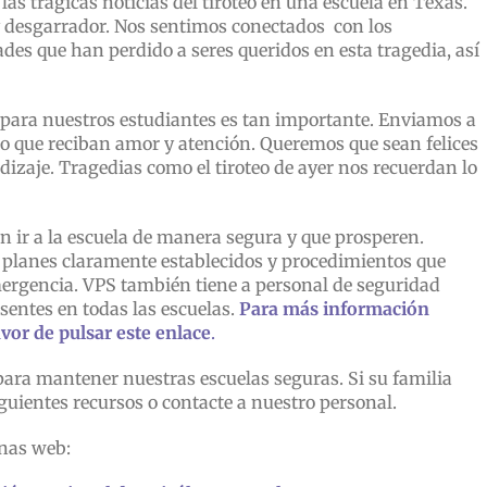
s trágicas noticias del tiroteo en una escuela en Texas.
 y desgarrador. Nos sentimos conectados con los
des que han perdido a seres queridos en esta tragedia, así
 para nuestros estudiantes es tan importante. Enviamos a
do que reciban amor y atención. Queremos que sean felices
dizaje. Tragedias como el tiroteo de ayer nos recuerdan lo
 ir a la escuela de manera segura y que prosperen.
lanes claramente establecidos y procedimientos que
ergencia. VPS también tiene a personal de seguridad
sentes en todas las escuelas.
Para más información
vor de pulsar este enlace
.
para mantener nuestras escuelas seguras.
Si su familia
iguientes recursos o contacte a nuestro personal.
nas web: