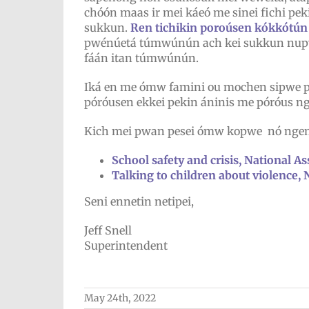
chóón maas ir mei káeó me sinei fichi p
sukkun.
Ren tichikin poroúsen kókkótú
pwénúetá túmwúnún ach kei sukkun nupw
fáán itan túmwúnún.
Iká en me ómw famini ou mochen sipwe p
póróusen ekkei pekin áninis me póróus n
Kich mei pwan pesei ómw kopwe nó ngeni
School safety and crisis, National A
Talking to children about violence, 
Seni ennetin netipei,
Jeff Snell
Superintendent
May 24th, 2022