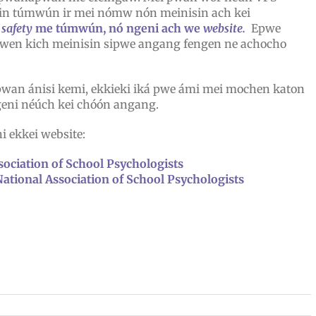
ekin túmwún ir mei nómw nón meinisin ach kei
n
safety
me túmwún, nó ngeni ach we
website.
Epwe
en kich meinisin sipwe angang fengen ne achocho
wan ánisi kemi, ekkieki iká pwe ámi mei mochen katon
geni néúch kei chóón angang.
 ekkei website:
ssociation of School Psychologists
National Association of School Psychologists