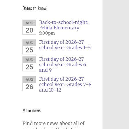
Dates to know!
Back-to-school-night:
AUG
Felida Elementary
20
5:00pm
First day of 2026-27
AUG
school year: Grades 1–5
25
First day of 2026-27
AUG
school year: Grades 6
25
and 9
First day of 2026-27
AUG
school year: Grades 7–8
26
and 10–12
More news
Find more news about all of