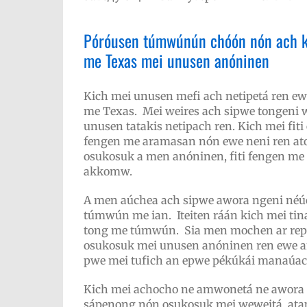
Póróusen túmwúnún chóón nón ach k
me Texas mei unusen anóninen
Kich mei unusen mefi ach netipetá ren ew
me Texas. Mei weires ach sipwe tongeni 
unusen tatakis netipach ren. Kich mei fi
fengen me aramasan nón ewe neni ren ato
osukosuk a men anóninen, fiti fengen me
akkomw.
A men aúchea ach sipwe awora ngeni néúc
túmwún me ian. Iteiten ráán kich mei ti
tong me túmwún. Sia men mochen ar rep
osukosuk mei unusen anóninen ren ewe a
pwe mei tufich an epwe pékúkái manaúac
Kich mei achocho ne amwonetá ne awora 
sápenong nón osukosuk mei weweitá, at