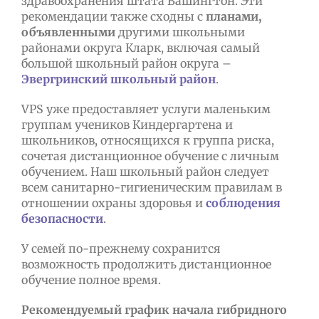
здравоохранения штата Вашингтон. Эти
рекомендации также сходны с
планами,
объявленными
другими школьными
районами округа Кларк, включая самый
большой школьный район округа –
Эвергринский школьный район
.
VPS уже предоставляет услуги маленьким
группам учеников Киндергартена и
школьников, относящихся к группа риска,
сочетая дистанционное обучение с личным
обучением. Наш школьный район следует
всем санитарно-гигиеническим правилам в
отношении охраны здоровья и
соблюдения
безопасности
.
У семей по-прежнему сохранится
возможность продолжить дистанционное
обучение полное время.
Рекомендуемый график начала гибридного