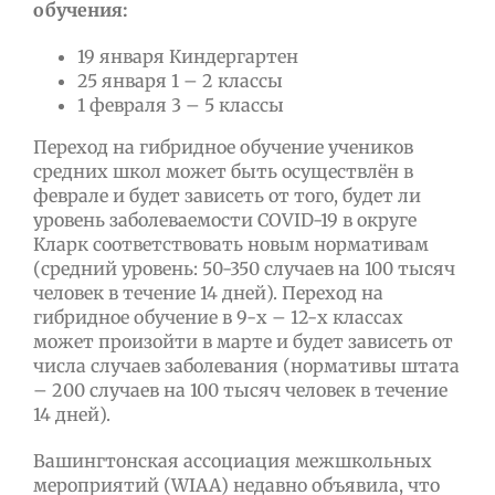
обучения:
19 января Киндергартен
25 января 1 – 2 классы
1 февраля 3 – 5 классы
Переход на гибридное обучение учеников
средних школ может быть осуществлён в
феврале и будет зависеть от того, будет ли
уровень заболеваемости COVID-19 в округе
Кларк соответствовать новым нормативам
(средний уровень: 50-350 случаев на 100 тысяч
человек в течение 14 дней). Переход на
гибридное обучение в 9-х – 12-х классах
может произойти в марте и будет зависеть от
числа случаев заболевания (нормативы штата
– 200 случаев на 100 тысяч человек в течение
14 дней).
Вашингтонская ассоциация межшкольных
мероприятий (WIAA) недавно объявила, что