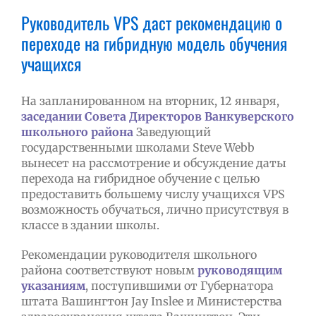
Руководитель VPS даст рекомендацию о
переходе на гибридную модель обучения
учащихся
На запланированном на вторник, 12 января,
заседании Совета Директоров Ванкуверского
школьного района
Заведующий
государственными школами Steve Webb
вынесет на рассмотрение и обсуждение даты
перехода на гибридное обучение с целью
предоставить большему числу учащихся VPS
возможность обучаться, лично присутствуя в
классе в здании школы.
Рекомендации руководителя школьного
района соответствуют новым
руководящим
указаниям
, поступившими от Губернатора
штата Вашингтон Jay Inslee и Министерства