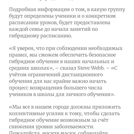
Подробная информация о том, в какую группу
будут определены ученики и о конкретном
расписании уроков, будет предоставлена
каждой семье до начала занятий по
гибридному расписанию.
«Я уверен, что при соблюдении необходимых
правил, мы сможем обеспечить безопасное
гибридное обучение в наших начальных и
средних школах», – сказал Steve Webb. – «С
учётом ограничений дистанционного
обучения для нас крайне важно начать
процесс возвращения большего числа
учеников в школы для личного обучения».
«Мы все в нашем городе должны приложить
коллективные усилия к тому, чтобы сделать
гибридное обучение возможным за счёт
снижения уровня заболеваемости.
Пожалуйста, носите маски, соблюдайте