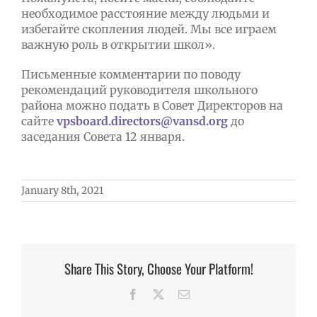
необходимое расстояние между людьми и
избегайте скопления людей. Мы все играем
важную роль в открытии школ».
Письменные комментарии по поводу
рекомендаций руководителя школьного
района можно подать в Совет Директоров на
сайте
vpsboard.directors@vansd.org
до
заседания Совета 12 января.
January 8th, 2021
Share This Story, Choose Your Platform!
Facebook
X
Email