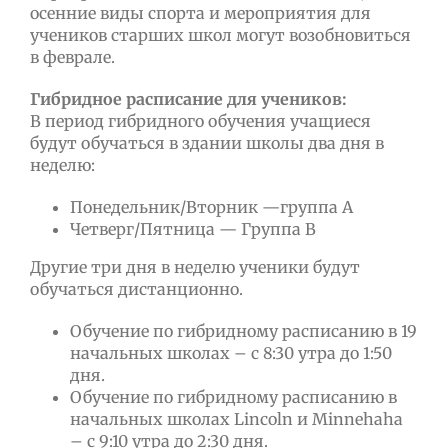
осенние виды спорта и мероприятия для
учеников старших школ могут возобновиться
в феврале.
Гибридное расписание для учеников:
В период гибридного обучения учащиеся
будут обучаться в здании школы два дня в
неделю:
Понедельник/Вторник —группа А
Четверг/Пятница — Группа В
Другие три дня в неделю ученики будут
обучаться дистанционно.
Обучение по гибридному расписанию в 19
начальных школах – с 8:30 утра до 1:50
дня.
Обучение по гибридному расписанию в
начальных школах Lincoln и Minnehaha
– с 9:10 утра до 2:30 дня.