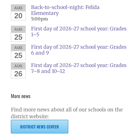
Back-to-school-night: Felida
AUG
Elementary
20
5:00pm
First day of 2026-27 school year: Grades
AUG
1–5
25
First day of 2026-27 school year: Grades
AUG
6 and 9
25
First day of 2026-27 school year: Grades
AUG
7–8 and 10–12
26
More news
Find more news about all of our schools on the
district website:
DISTRICT NEWS CENTER