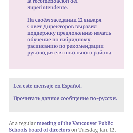
la recomendación del
Superintendente.
На своём заседании 12 января
Совет Директоров выразил
поддержку предложению начать
обучение по гибридному
расписанию по рекомендации
руководителя школьного района.
Lea este mensaje en Español.
Прочитать данное сообщение по-русски.
At a regular
meeting of the Vancouver Public
Schools board of directors
on Tuesday, Jan. 12,