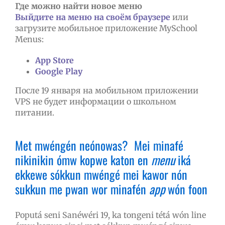
Где можно найти новое меню
Выйдите на меню на своём браузере
или
загрузите мобильное приложение MySchool
Menus:
App Store
Google Play
После 19 января на мобильном приложении
VPS не будет информации о школьном
питании.
Met mwéngén neónowas? Mei minafé
nikinikin ómw kopwe katon en
menu
iká
ekkewe sókkun mwéngé mei kawor nón
sukkun me pwan wor minafén
app
wón foon
Poputá seni Sanéwéri 19, ka tongeni tétá wón line