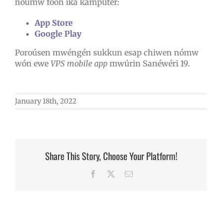
noumw foon iká kamputer
:
App Store
Google Play
Poroúsen mwéngén sukkun esap chiwen nómw
wón ewe
VPS mobile app
mwúrin Sanéwéri 19.
January 18th, 2022
Share This Story, Choose Your Platform!
Facebook
X
Email