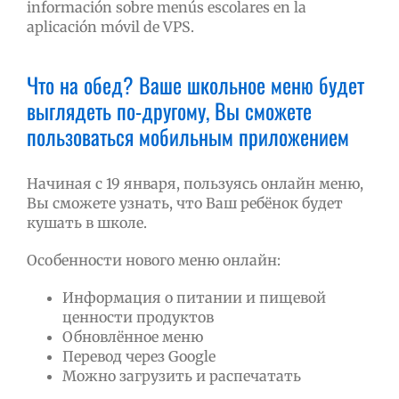
información sobre menús escolares en la
aplicación móvil de VPS.
Что на обед? Ваше школьное меню будет
выглядеть по-другому, Вы сможете
пользоваться мобильным приложением
Начиная с 19 января, пользуясь онлайн меню,
Вы сможете узнать, что Ваш ребёнок будет
кушать в школе.
Особенности нового меню онлайн:
Информация о питании и пищевой
ценности продуктов
Обновлённое меню
Перевод через Google
Можно загрузить и распечатать