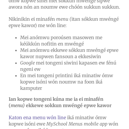
ómw kopwe sinei met sókkun mwéngé sipwe
awora nón an noumw ewe chóón sukkun sukkun.
Nikinikin ei minafén
menu (
itan sókkun mwéngé
epwe kawor) me wón line:
Mei anómwu poroúsen masowen me
kéúkkún nofitin en mwéngé
Mei anómwu ekkewe sókkun mwéngé epwe
kawor nupwen fansoun a ekkesiwin
Google
mei tongeni siwini kapasen ew fénú
ngeni ew
En mei tongeni printini iká minatiw ómw
kopwe isóni wón noumw na foon iká
kamputer
Ian kopwe tongeni kúna me ia ei minafén
(
menu)
ekkewe sokkun mwéngé epwe kawor
Katon ena menu wón line
iká minatiw ómw
kopwe isóni ewe
MySchool Menus mobile app
wón